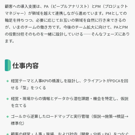
顧客への導入支援は、PA（ピープルアナリスト）とPM（プロジェクト
マネジャー）が領域を越えて連携しながら進めています。PMとしての
軸足を持ちつつ、必要に応じてお互いの領域を自然に行き来できるの
が、いまのチームの働き方です。今後のチーム拡大に向けて、PAとPM
の役割分担そのものを一緒に設計していける——そんなフェーズにあり
ます。
仕事内容
経営テーマと人事KPIの橋渡しを設計し、クライアントがPDCAを回
せる「型」をつくる
経営・現場からの情報とデータから潜在課題・機会を特定し、仮説
を立てる
ゴールから逆算したロードマップと実行管理（仮説→施策→検証→
標準化）
顧客の経営・人事・現場、および社内（開発・分析・PA）をつなぐ