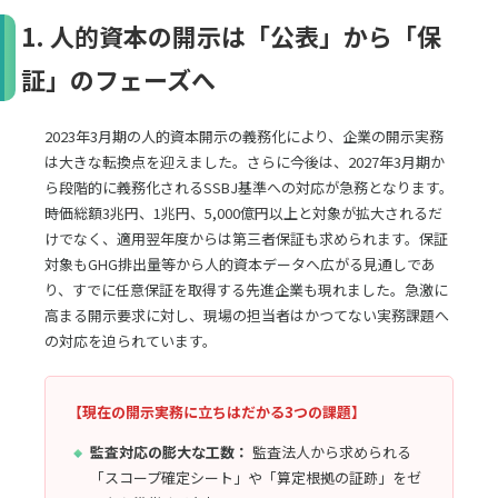
1. 人的資本の開示は「公表」から「保
証」のフェーズへ
2023年3月期の人的資本開示の義務化により、企業の開示実務
は大きな転換点を迎えました。さらに今後は、2027年3月期か
ら段階的に義務化されるSSBJ基準への対応が急務となります。
時価総額3兆円、1兆円、5,000億円以上と対象が拡大されるだ
けでなく、適用翌年度からは第三者保証も求められます。保証
対象もGHG排出量等から人的資本データへ広がる見通しであ
り、すでに任意保証を取得する先進企業も現れました。急激に
高まる開示要求に対し、現場の担当者はかつてない実務課題へ
の対応を迫られています。
【現在の開示実務に立ちはだかる3つの課題】
監査対応の膨大な工数：
監査法人から求められる
「スコープ確定シート」や「算定根拠の証跡」をゼ