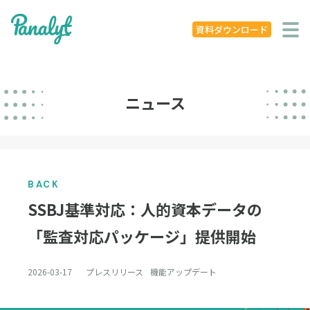
システム特徴
資料ダウンロード
導入事例
ニュース
ニュース
学ぶ
セミナー
BACK
お役立ち資料
SSBJ基準対応：人的資本データの
お役立ち記事
「監査対応パッケージ」提供開始
著書
2026-03-17
プレスリリース
機能アップデート
企業概要