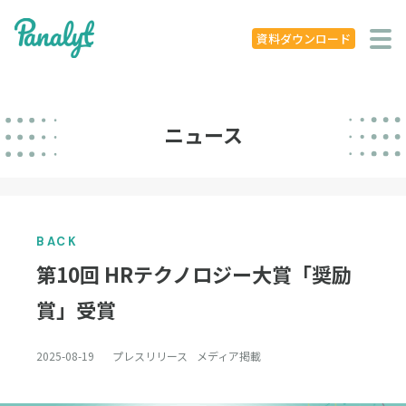
システム特徴
資料ダウンロード
導入事例
ニュース
ニュース
学ぶ
セミナー
BACK
お役立ち資料
第10回 HRテクノロジー大賞「奨励
お役立ち記事
賞」受賞
著書
2025-08-19
プレスリリース
メディア掲載
企業概要