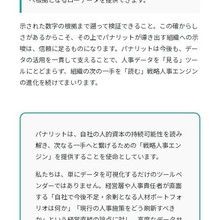
示された数字の根拠まで遡って検証できること。この確からし
さがあるからこそ、その上でパナリットが導き出す組織への示
唆は、信頼に足るものになります。パナリットは今後も、デー
タの活用を一貫して支えることで、人事データを「見る」ツー
ルにとどまらず、組織の次の一手を「読む」戦略人事エンジン
の進化を続けてまいります。
パナリットは、自社の人的資本の持続可能性を読み
解き、次なる一手へと繋げるための「戦略人事エン
ジン」を提供することを使命としています。
私たちは、単にデータを可視化するだけのツールベ
ンダーではありません。経営層や人事責任者が直面
する「自社で今後不足・余剰となる人材ポートフォ
リオは何か」「現行の人事施策をどう刷新すべき
か」という経営直結の論点に対し、高度なデータサ