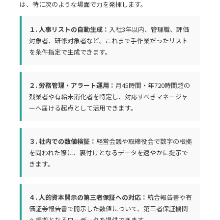
は、特に次のような場面で力を発揮します。
１. 人事リストの自動生成：
入社3年以内、管理職、評価
対象者、研修対象者など、これまで手作業だったリスト
を条件指定で生成できます。
２. 労務管理・アラート運用：
月45時間・年720時間超の
残業者や有給未消化者を特定し、対応すべきマネージャ
ーへ届ける起点として活用できます。
３. 社内での数値検証：
経営会議や取締役会で数字の根拠
を問われた際に、裏付けとなるデータを速やかに提示で
きます。
４. 人的資本開示の第三者保証への対応：
統合報告書や有
価証券報告書で開示した数値について、第三者保証機関
へ根拠となるローデータを提供できます。