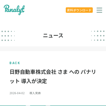
システム特徴
資料ダウンロード
導入事例
ニュース
ニュース
学ぶ
セミナー
BACK
お役立ち資料
日野自動車株式会社 さま への パナリ
お役立ち記事
ット 導入が決定
著書
2026-04-02
導入実績
企業概要