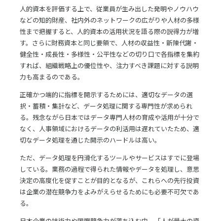
人的資本を評価する上で、従業員が生み出した発明やノウハウ
などの知的財産、社内外のネットワークの広がりや人材の多様
性まで把握すると、人的資本の活用状況を語る際の説得力が増
す。さらに財務資本と同じ要領で、人材の収益性・新陳代謝・
健全性・成長性・多様性・公平性などの切り口で各指標を集約
すれば、組織戦略上の優位性や、注力すべき課題に対する説明
力も高まるのである。
正確かつ端的に指標を開示するためには、適切なデータの選
択・蓄積・集計など、データ処理に関する専門性が求められ
る。残念ながら日本ではデータ専門人材の育成や活用が十分で
なく、人事領域におけるデータの利活用は遅れていたため、適
切なデータ処理を通じた開示のハードルは高い。
ただ、データ処理を円滑化するツールやサービスはすでに登場
している。業務の過程で得られた情報やデータを処理し、意思
決定の高度化を促すことが目的となるが、これらへの先行投資
は企業の潜在競争力をよみがえらせるためにも必要不可欠であ
る。
日本企業の技術力や国際競争力が落ち込む中、「人が最大の資