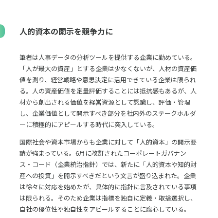
人的資本の開示を競争力に
筆者は人事データの分析ツールを提供する企業に勤めている。
「人が最大の資産」とする企業は少なくないが、人材の資産価
値を測り、経営戦略や意思決定に活用できている企業は限られ
る。人の資産価値を定量評価することには抵抗感もあるが、人
材から創出される価値を経営資源として認識し、評価・管理
し、企業価値として開示すべき部分を社内外のステークホルダ
ーに積極的にアピールする時代に突入している。
国際社会や資本市場からも企業に対して「人的資本」の開示要
請が強まっている。6月に改訂されたコーポレートガバナン
ス・コード（企業統治指針）では、新たに「人的資本や知的財
産への投資」を開示すべきだという文言が盛り込まれた。企業
は徐々に対応を始めたが、具体的に指針に言及されている事項
は限られる。そのため企業は指標を独自に定義・取捨選択し、
自社の優位性や独自性をアピールすることに腐心している。