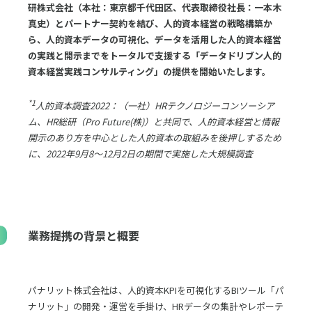
研株式会社（本社：東京都千代田区、代表取締役社長：一本木
真史）とパートナー契約を結び、人的資本経営の戦略構築か
ら、人的資本データの可視化、データを活用した人的資本経営
の実践と開示までをトータルで支援する「データドリブン人的
資本経営実践コンサルティング」の提供を開始いたします。
*1
人的資本調査2022：（一社）HRテクノロジーコンソーシア
ム、HR総研（Pro Future(株)）と共同で、人的資本経営と情報
開示のあり方を中心とした人的資本の取組みを後押しするため
に、2022年9月8～12月2日の期間で実施した大規模調査
業務提携の背景と概要
パナリット株式会社は、人的資本KPIを可視化するBIツール「パ
ナリット」の開発・運営を手掛け、HRデータの集計やレポーテ