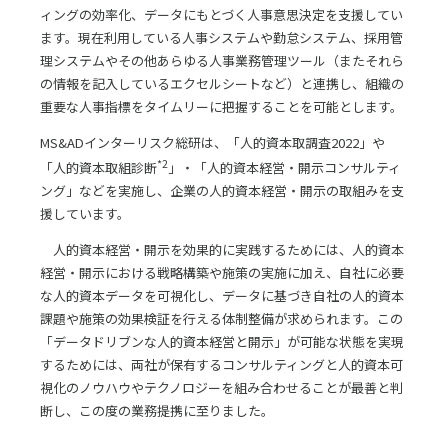
ィングの効率化、データにもとづく人事意思決定を支援してい
ます。現在利用している人事システムや勤怠システム、採用管
理システムやその他あらゆる人事業務管理ツール（またそれら
の情報を記入しているエクセルシートなど）と連携し、組織の
重要な人事指標をタイムリーに把握することを可能とします。
MS&ADインターリスク総研は、「人的資本取調査2022」や
*2
「人的資本取組診断
」・「人的資本経営・開示コンサルティ
ング」などを実施し、企業の人的資本経営・開示の取組みを支
援しています。
人的資本経営・開示を効果的に実践するためには、人的資本
経営・開示における戦略構築や施策の実施に加え、自社に必要
な人的資本データを可視化し、データに基づき自社の人的資本
課題や施策の効果検証を行える体制整備が求められます。この
「データドリブンな人的資本経営と開示」が可能な状態を実現
するためには、両社が保有するコンサルティングと人的資本可
視化のノウハウやテクノロジーを組み合わせることが最善と判
断し、この度の業務提携に至りました。