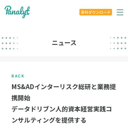
システム特徴
資料ダウンロード
導入事例
ニュース
ニュース
学ぶ
セミナー
BACK
お役立ち資料
MS&ADインターリスク総研と業務提
お役立ち記事
携開始
データドリブン人的資本経営実践コ
著書
ンサルティングを提供する
企業概要