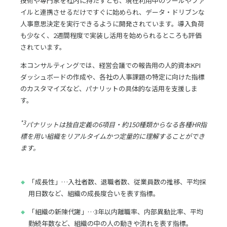
技術や専門家を社内に持たずとも、現在利用中のツールやファ
イルと連携させるだけですぐに始められ、データ・ドリブンな
人事意思決定を実行できるように開発されています。導入負荷
も少なく、2週間程度で実装し活用を始められるところも評価
されています。
本コンサルティングでは、経営会議での報告用の人的資本KPI
ダッシュボードの作成や、各社の人事課題の特定に向けた指標
のカスタマイズなど、パナリットの具体的な活用を支援しま
す。
*3
パナリットは独自定義の6項目・約150種類からなる各種HR指
標を用い組織をリアルタイムかつ定量的に理解することができ
ます。
「成長性」…入社者数、退職者数、従業員数の推移、平均採
用日数など、組織の成長度合いを表す指標。
「組織の新陳代謝」…3年以内離職率、内部異動比率、平均
勤続年数など、組織の中の人の動きや流れを表す指標。