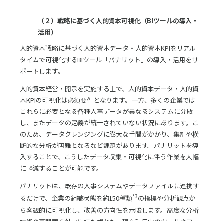
（２）戦略に基づく人的資本可視化（BIツールの導入・
活用）
人的資本戦略に基づく人的資本データ・人的資本KPIをリアル
タイムで可視化するBIツール「パナリット」の導入・活用をサ
ポートします。
人的資本経営・開示を実施する上で、人的資本データ・人的資
本KPIの可視化は必須要件となります。一方、多くの企業では
これらに必要となる各種人事データが異なるシステムに分散
し、またデータの定義が統一されていない状況にあります。こ
のため、データクレンジングに膨大な手間がかかり、集計や横
断的な分析が困難となるなど課題があります。パナリットを導
入することで、こうしたデータ収集・可視化に伴う作業を大幅
に軽減することが可能です。
パナリットは、既存の人事システムやデータファイルに連携す
*3
るだけで、企業の組織状態を約150種類
の指標や分析観点か
ら客観的に可視化し、改善の方向性を示唆します。高度な分析