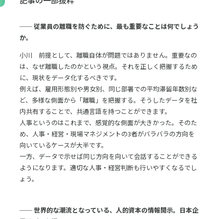
── 従業員の離職を防ぐために、最も重要なことは何でしょう
か。
小川 前提として、離職自体が問題ではありません。重要なの
は、なぜ離職したのかという視点。それを正しく把握するため
に、現状をデータ化するべきです。
例えば、雇用形態別や男女別、同じ部署での平均滞留年数別な
ど、多様な側面から「離職」を把握する。そうしたデータを社
内共有することで、共通言語を持つことができます。
人事というのはこれまで、感覚的な側面が大きかった。そのた
め、人事・経営・現場マネジメントの3者がバラバラの方向を
向いているケースが大半です。
一方、データで示せば同じ方向を向いて会話することができる
ようになります。適切な人事・経営判断も行いやすくなるでし
ょう。
── 世界的な潮流となっている、人的資本の情報開示。日本企