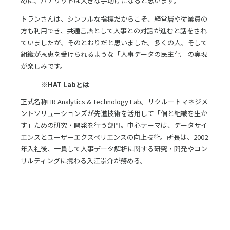
めに、パナリットは大きな手助けになると思います。
トランさんは、シンプルな指標だからこそ、経営層や従業員の
方も利用でき、共通言語として人事との対話が進むと話をされ
ていましたが、そのとおりだと思いました。多くの人、そして
組織が恩恵を受けられるような「人事データの民主化」の実現
が楽しみです。
※HAT Labとは
正式名称HR Analytics & Technology Lab。リクルートマネジメ
ントソリューションズが先進技術を活用して「個と組織を生か
す」ための研究・開発を行う部門。中心テーマは、データサイ
エンスとユーザーエクスペリエンスの向上技術。所長は、2002
年入社後、一貫して人事データ解析に関する研究・開発やコン
サルティングに携わる入江崇介が務める。