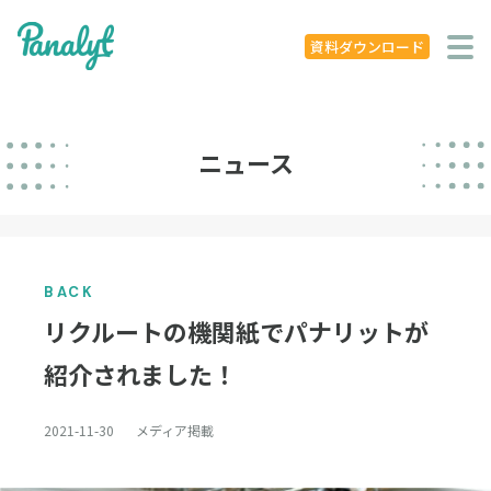
システム特徴
資料ダウンロード
導入事例
ニュース
ニュース
学ぶ
セミナー
BACK
お役立ち資料
リクルートの機関紙でパナリットが
お役立ち記事
紹介されました！
著書
2021-11-30
メディア掲載
企業概要