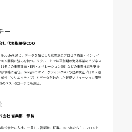
チー
社 代表取締役COO
・Googleを通じ、データを軸とした意思決定プロセス構築・インサイ
ション開発に強みを持つ。リクルートでは草創期の海外事業のビジネス
11拠点の事業計画・KPI・オペレーション設計などの事業推進を支援
部候補に選任。GoogleではマーケティングROIの効果検証プロセス設
、感性（クリエイティブ）とデータを融合した新規ソリューション開発
地域のベスト5コーチにも選出。
崇
式会社 営業部 部長
nsan株式会社に入社。一貫して営業職に従事。2015年から主にフロント