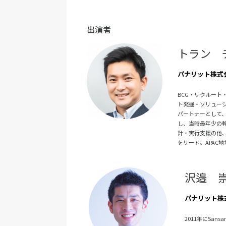
出演者
トラン 
パナリット株式会
BCG・リクルート
ト発掘・ソリュー
パートナーとして、
し、当時最年少の幹
計・実行支援の他
をリード。APAC
沢邉 
パナリット株
2011年にSa