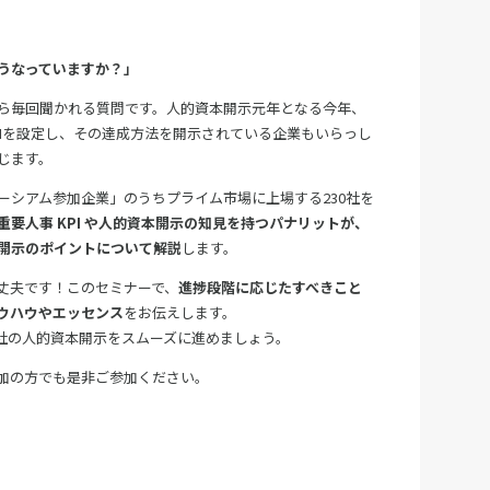
うなっていますか？」
ら毎回聞かれる質問です。人的資本開示元年となる今年、
PIを設定し、その達成方法を開示されている企業もいらっし
じます。
ーシアム参加企業」のうちプライム市場に上場する230社を
重要人事 KPI や人的資本開示の知見を持つパナリットが、
開示のポイントについて解説
します。
丈夫です！このセミナーで、
進捗段階に応じたすべきこと
ウハウやエッセンス
をお伝えします。
社の人的資本開示をスムーズに進めましょう。
加の方でも是非ご参加ください。