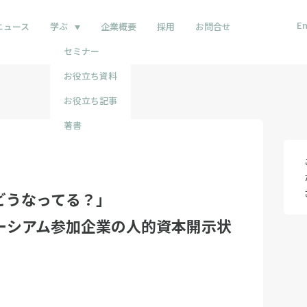
En
ニュース
学ぶ
企業概要
採用
お問合せ
セミナー
お役立ち資料
お役立ち記事
著書
どうなってる？」
ーシアム参加企業の人的資本開示状