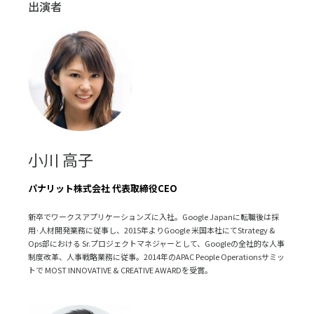
出演者
小川 高子
パナリット株式会社 代表取締役CEO
新卒でワークスアプリケーションズに入社。Google Japanに転職後は採
用·人材開発業務に従事し、2015年よりGoogle 米国本社にてStrategy &
Ops部における Sr.プロジェクトマネジャーとして、Googleの全社的な人事
制度改革、人事戦略業務に従事。2014年のAPAC People Operationsサミッ
トで MOST INNOVATIVE & CREATIVE AWARDを受賞。