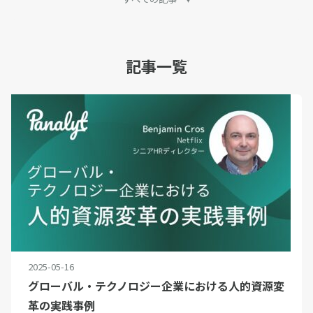
すべての記事
セミナーレポート
採用
ピープルアナリティクス
その他
シリーズ
記事一覧
お問合せ
English
ログイン
資料ダウンロード
2025-05-16
グローバル・テクノロジー企業における人的資源変
革の実践事例