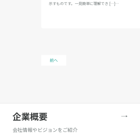
示すものです。一見簡単に理解でき […]…
投
前へ
稿
の
ペ
ー
ジ
送
り
企業概要
会社情報やビジョンをご紹介